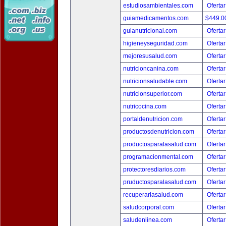
estudiosambientales.com
Ofertar
guiamedicamentos.com
$449.
guianutricional.com
Ofertar
higieneyseguridad.com
Ofertar
mejoresusalud.com
Ofertar
nutricioncanina.com
Ofertar
nutricionsaludable.com
Ofertar
nutricionsuperior.com
Ofertar
nutricocina.com
Ofertar
portaldenutricion.com
Ofertar
productosdenutricion.com
Ofertar
productosparalasalud.com
Ofertar
programacionmental.com
Ofertar
protectoresdiarios.com
Ofertar
pruductosparalasalud.com
Ofertar
recuperarlasalud.com
Ofertar
saludcorporal.com
Ofertar
saludenlinea.com
Ofertar