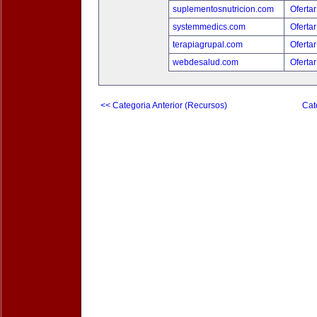
suplementosnutricion.com
Ofertar
systemmedics.com
Ofertar
terapiagrupal.com
Ofertar
webdesalud.com
Ofertar
<< Categoria Anterior (Recursos)
Cat