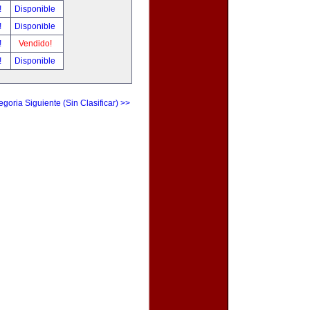
!
Disponible
!
Disponible
!
Vendido!
!
Disponible
egoria Siguiente (Sin Clasificar) >>