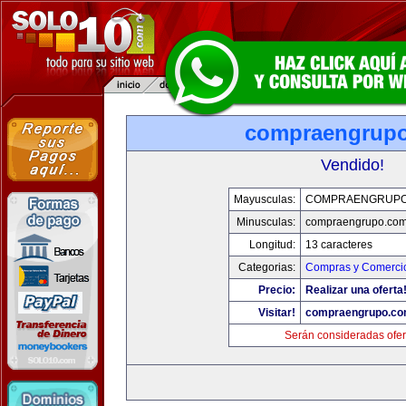
compraengrup
Vendido!
Mayusculas:
COMPRAENGRUPO
Minusculas:
compraengrupo.co
Longitud:
13 caracteres
Categorias:
Compras y Comercio
Precio:
Realizar una oferta
Visitar!
compraengrupo.c
Serán consideradas ofer