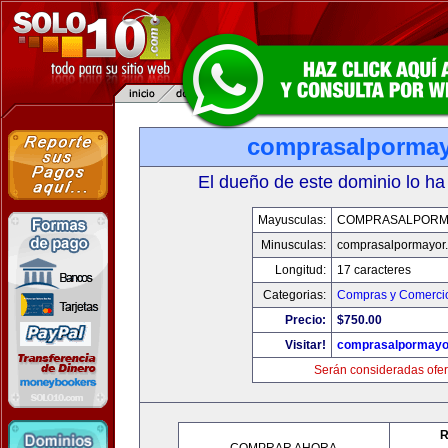
comprasalporma
El dueño de este dominio lo ha
Mayusculas:
COMPRASALPORM
Minusculas:
comprasalpormayor
Longitud:
17 caracteres
Categorias:
Compras y Comercio
Precio:
$750.00
Visitar!
comprasalpormayo
Serán consideradas ofer
R