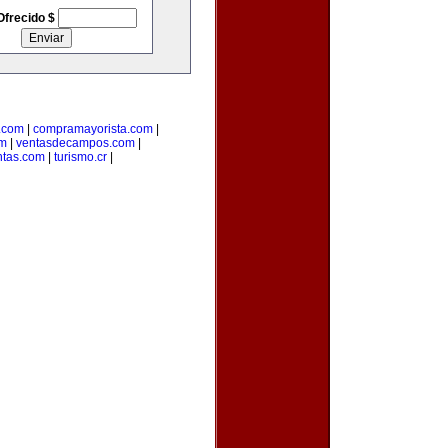
Ofrecido $
.com
|
compramayorista.com
|
om
|
ventasdecampos.com
|
ntas.com
|
turismo.cr
|