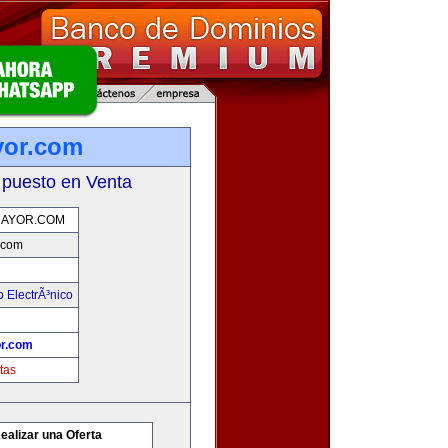
yor.com
 puesto en Venta
AYOR.COM
.com
 ElectrÃ³nico
r.com
tas
ealizar una Oferta