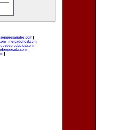
osempresariales.com
|
.com
|
mercadohost.com
|
ogosdeproductos.com
|
detemporada.com
|
om
|