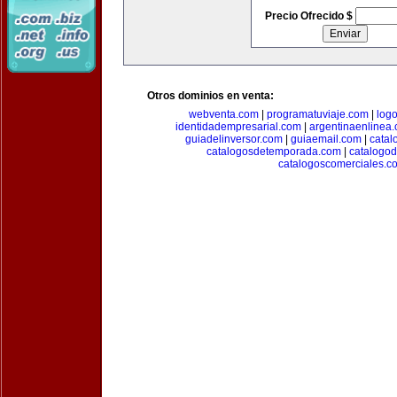
Precio Ofrecido $
Otros dominios en venta:
webventa.com
|
programatuviaje.com
|
log
identidadempresarial.com
|
argentinaenlinea
guiadelinversor.com
|
guiaemail.com
|
catal
catalogosdetemporada.com
|
catalogo
catalogoscomerciales.c