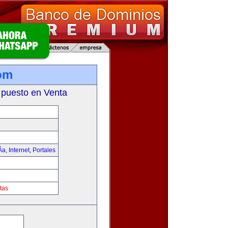
om
 puesto en Venta
­a
,
Internet
,
Portales
tas