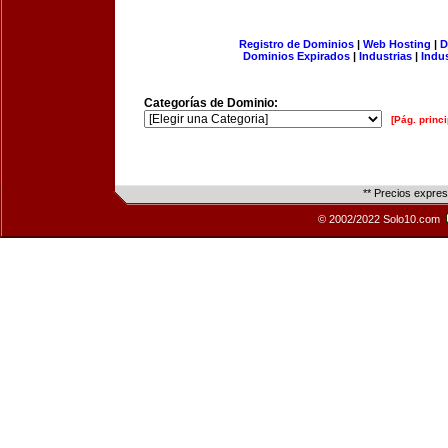
Registro de Dominios
|
Web Hosting
|
D
Dominios Expirados
|
Industrias
|
Indu
Categorías de Dominio:
[Pág. princi
** Precios expre
© 2002/2022 Solo10.com