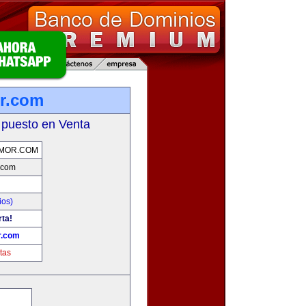
r.com
 puesto en Venta
MOR.COM
.com
ios)
rta!
r.com
tas