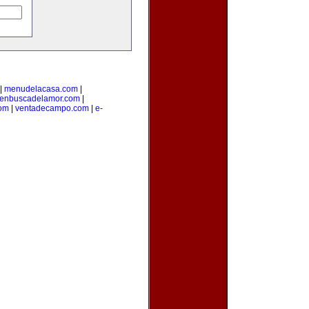
|
menudelacasa.com
|
enbuscadelamor.com
|
com
|
ventadecampo.com
|
e-