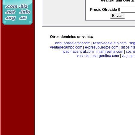
Realizar una Oferta
Precio Ofrecido $
Otros dominios en venta:
enbuscadelamor.com
|
reservadevuelo.com
|
se
ventadecampo.com
|
e-presupuestos.com
|
sitiosin
paginacentral.com
|
miamiventa.com
|
coch
vacacionesargentina.com
|
viajesp