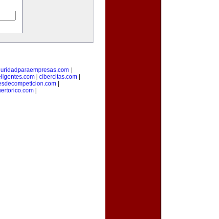
guridadparaempresas.com
|
teligentes.com
|
cibercitas.com
|
esdecompeticion.com
|
uertorico.com
|