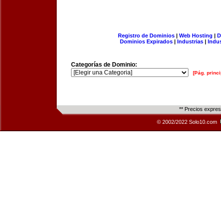
Registro de Dominios
|
Web Hosting
|
D
Dominios Expirados
|
Industrias
|
Indu
Categorías de Dominio:
[Pág. princi
** Precios expre
© 2002/2022 Solo10.com