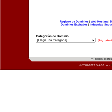
Registro de Dominios
|
Web Hosting
|
D
Dominios Expirados
|
Industrias
|
Indu
Categorías de Dominio:
[Pág. princi
** Precios expre
© 2002/2022 Solo10.com