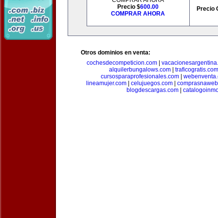
COMPRAR AHORA
Precio $
600.00
Precio 
COMPRAR AHORA
Otros dominios en venta:
cochesdecompeticion.com
|
vacacionesargentina
alquilerbungalows.com
|
traficogratis.co
cursosparaprofesionales.com
|
webenventa
lineamujer.com
|
celujuegos.com
|
comprasnaweb
blogdescargas.com
|
catalogoinmo