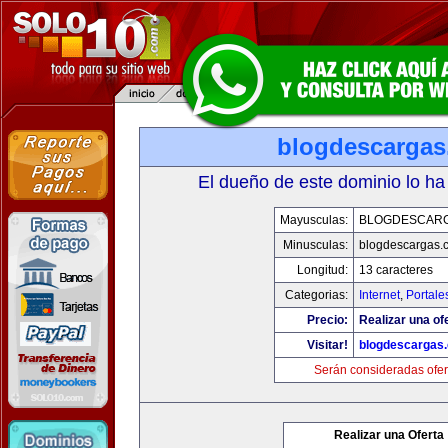
blogdescarga
El dueño de este dominio lo ha
Mayusculas:
BLOGDESCAR
Minusculas:
blogdescargas.
Longitud:
13 caracteres
Categorias:
Internet
,
Portale
Precio:
Realizar una of
Visitar!
blogdescargas
Serán consideradas ofer
Realizar una Oferta