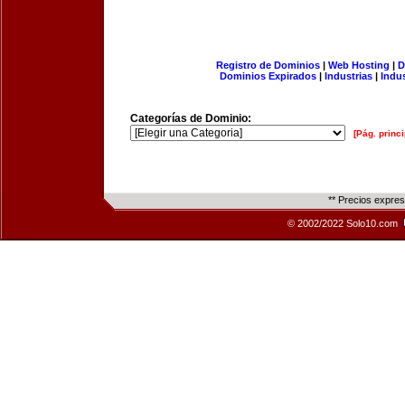
Registro de Dominios
|
Web Hosting
|
D
Dominios Expirados
|
Industrias
|
Indu
Categorías de Dominio:
[Pág. princi
** Precios expre
© 2002/2022 Solo10.com