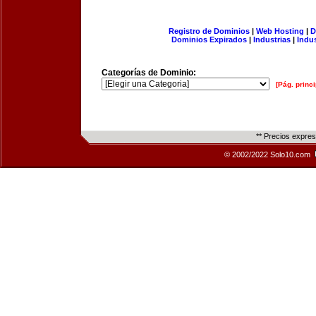
Registro de Dominios
|
Web Hosting
|
D
Dominios Expirados
|
Industrias
|
Indu
Categorías de Dominio:
[Pág. princi
** Precios expre
© 2002/2022 Solo10.com