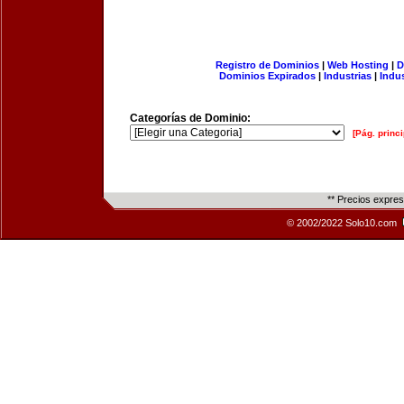
Registro de Dominios
|
Web Hosting
|
D
Dominios Expirados
|
Industrias
|
Indu
Categorías de Dominio:
[Pág. princi
** Precios expre
© 2002/2022 Solo10.com