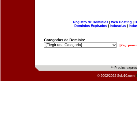
Registro de Dominios
|
Web Hosting
|
D
Dominios Expirados
|
Industrias
|
Indu
Categorías de Dominio:
[Pág. princi
** Precios expre
© 2002/2022 Solo10.com