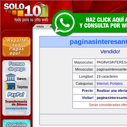
paginasinteresan
Vendido!
Mayusculas:
PAGINASINTERES
Minusculas:
paginasinteresant
Longitud:
19 caracteres
Categorias:
Internet
,
Portales
Precio:
Realizar una oferta
Visitar!
paginasinteresan
Serán consideradas ofer