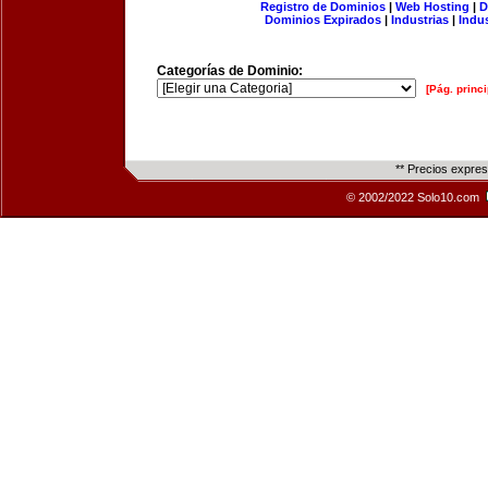
Registro de Dominios
|
Web Hosting
|
D
Dominios Expirados
|
Industrias
|
Indu
Categorías de Dominio:
[Pág. princi
** Precios expre
© 2002/2022 Solo10.com