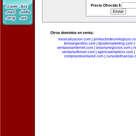
Precio Ofrecido $
Otros dominios en venta:
musicalizacion.com
|
productostecnologicos.c
tenisargentino.com
|
tipsdemarketing.com
|
ventasviainternet.com
|
visionynegocios.com
|
r
ventamultinivel.com
|
agenciaempleos.com
|
comprandoenlared.com
|
cursodefinanzas.