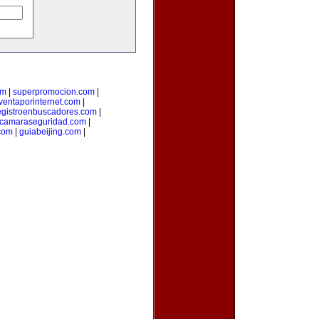
om
|
superpromocion.com
|
ventaporinternet.com
|
egistroenbuscadores.com
|
camaraseguridad.com
|
com
|
guiabeijing.com
|