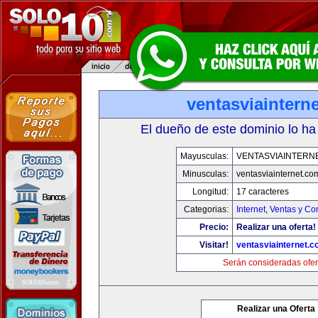
ventasviaintern
El dueño de este dominio lo ha
Mayusculas:
VENTASVIAINTERN
Minusculas:
ventasviainternet.co
Longitud:
17 caracteres
Categorias:
Internet
,
Ventas y Co
Precio:
Realizar una oferta!
Visitar!
ventasviainternet.
Serán consideradas ofer
Realizar una Oferta