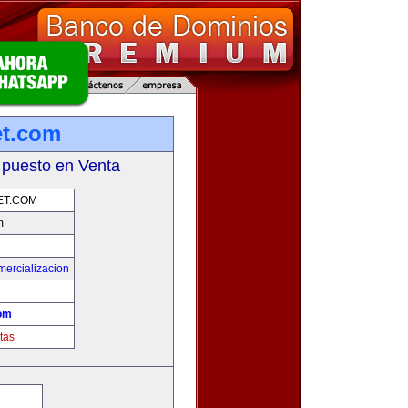
et.com
 puesto en Venta
ET.COM
m
mercializacion
com
tas