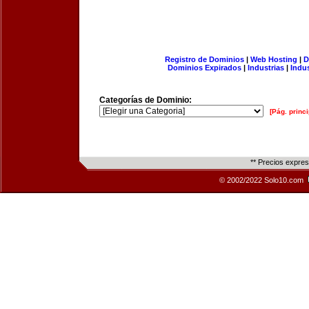
Registro de Dominios
|
Web Hosting
|
D
Dominios Expirados
|
Industrias
|
Indu
Categorías de Dominio:
[Pág. princi
** Precios expre
© 2002/2022 Solo10.com