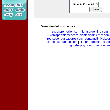
Precio Ofrecido $
Otros dominios en venta:
superpromocion.com
|
tenisargentino.com
|
ventaporinternet.com
|
ventasviainternet.com
registroenbuscadores.com
|
ventamultinivel.c
camaraseguridad.com
|
comprandoenlared.co
guiabeijing.com
|
guiahongko