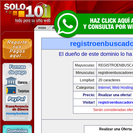
registroenbuscad
El dueño de este dominio lo ha
Mayusculas:
REGISTROENBUSC
Minusculas:
registroenbuscadore
Longitud:
20 caracteres
Categorias:
Internet
,
Web Hosting
Precio:
Realizar una oferta!
Visitar!
registroenbuscador
Serán consideradas ofer
Realizar una Oferta