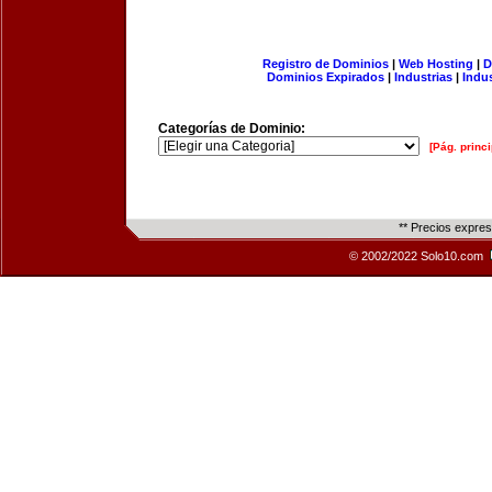
Registro de Dominios
|
Web Hosting
|
D
Dominios Expirados
|
Industrias
|
Indu
Categorías de Dominio:
[Pág. princi
** Precios expre
© 2002/2022 Solo10.com