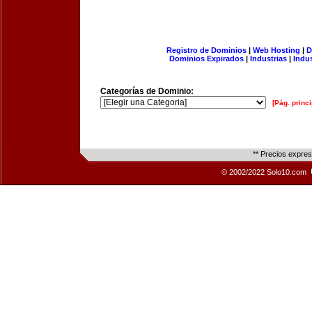
Registro de Dominios
|
Web Hosting
|
D
Dominios Expirados
|
Industrias
|
Indu
Categorías de Dominio:
[Pág. princi
** Precios expre
© 2002/2022 Solo10.com