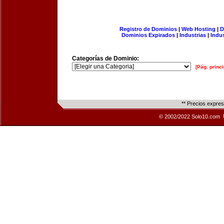
Registro de Dominios
|
Web Hosting
|
D
Dominios Expirados
|
Industrias
|
Indu
Categorías de Dominio:
[Pág. princi
** Precios expre
© 2002/2022 Solo10.com