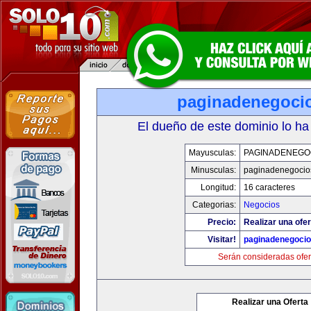
paginadenegoci
El dueño de este dominio lo ha
Mayusculas:
PAGINADENEGO
Minusculas:
paginadenegocio
Longitud:
16 caracteres
Categorias:
Negocios
Precio:
Realizar una ofer
Visitar!
paginadenegoci
Serán consideradas ofer
Realizar una Oferta