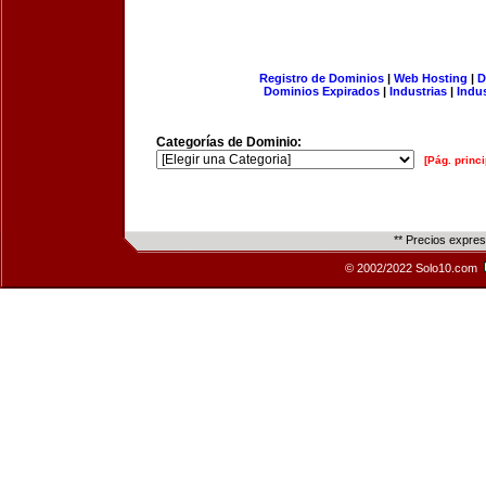
Registro de Dominios
|
Web Hosting
|
D
Dominios Expirados
|
Industrias
|
Indu
Categorías de Dominio:
[Pág. princi
** Precios expre
© 2002/2022 Solo10.com