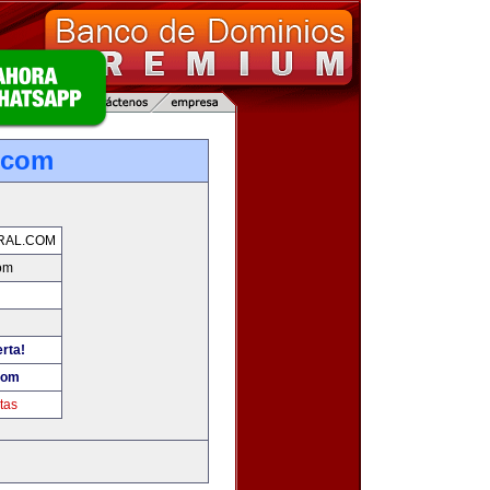
.com
RAL.COM
om
erta!
com
tas