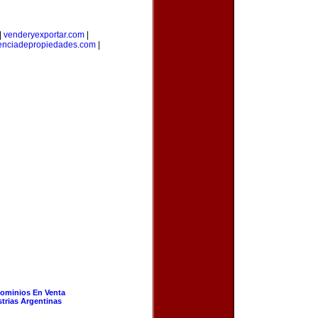
|
venderyexportar.com
|
enciadepropiedades.com
|
ominios En Venta
strias Argentinas