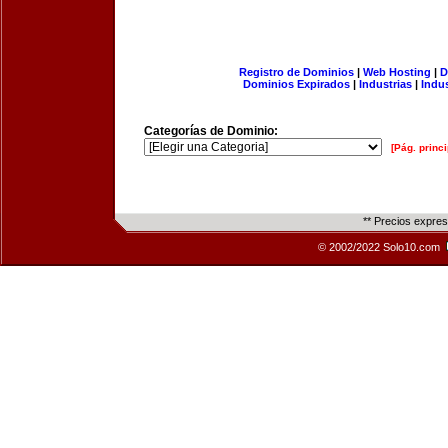
Registro de Dominios
|
Web Hosting
|
D
Dominios Expirados
|
Industrias
|
Indu
Categorías de Dominio:
[Pág. princi
** Precios expre
© 2002/2022 Solo10.com