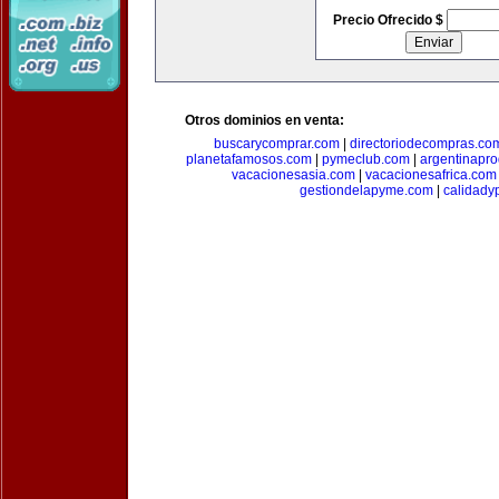
Precio Ofrecido $
Otros dominios en venta:
buscarycomprar.com
|
directoriodecompras.co
planetafamosos.com
|
pymeclub.com
|
argentinapro
vacacionesasia.com
|
vacacionesafrica.com
gestiondelapyme.com
|
calidady