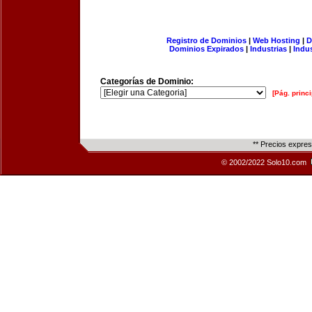
Registro de Dominios
|
Web Hosting
|
D
Dominios Expirados
|
Industrias
|
Indu
Categorías de Dominio:
[Pág. princi
** Precios expre
© 2002/2022 Solo10.com