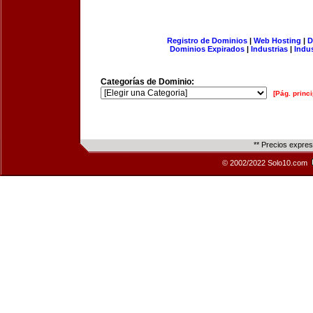
Registro de Dominios
|
Web Hosting
|
D
Dominios Expirados
|
Industrias
|
Indu
Categorías de Dominio:
[Pág. princi
** Precios expre
© 2002/2022 Solo10.com