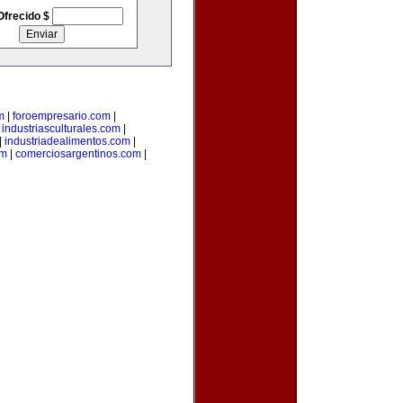
Ofrecido $
m
|
foroempresario.com
|
|
industriasculturales.com
|
|
industriadealimentos.com
|
om
|
comerciosargentinos.com
|