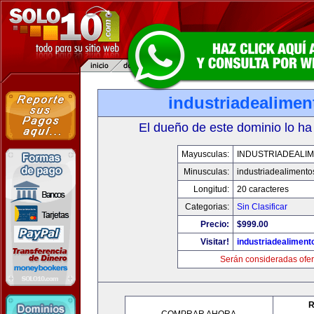
industriadealime
El dueño de este dominio lo ha
Mayusculas:
INDUSTRIADEALI
Minusculas:
industriadealiment
Longitud:
20 caracteres
Categorias:
Sin Clasificar
Precio:
$999.00
Visitar!
industriadealimen
Serán consideradas ofer
R