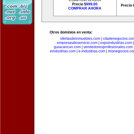
COMPRAR AHORA
Precio $
999.00
Precio 
COMPRAR AHORA
Otros dominios en venta:
ofertasdeinmuebles.com
|
citadenegocios.co
empresasdeservicio.com
|
expoindustrias.com
guiacancun.com
|
vendedoresprofesionales.com
eindustrias.com
|
e-industrias.com
|
misnegocios.c