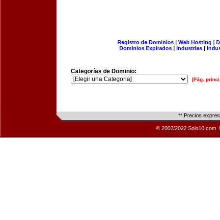
Registro de Dominios
|
Web Hosting
|
D
Dominios Expirados
|
Industrias
|
Indu
Categorías de Dominio:
[Pág. princi
** Precios expre
© 2002/2022 Solo10.com