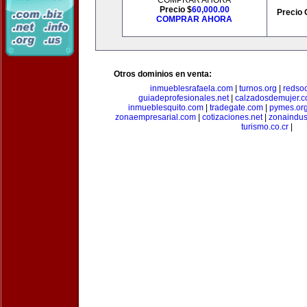
COMPRAR AHORA
Precio $
60,000.00
Precio 
COMPRAR AHORA
Otros dominios en venta:
inmueblesrafaela.com
|
turnos.org
|
redso
guiadeprofesionales.net
|
calzadosdemujer.
inmueblesquito.com
|
tradegate.com
|
pymes.or
zonaempresarial.com
|
cotizaciones.net
|
zonaindus
turismo.co.cr
|