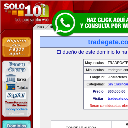
tradegate.c
El dueño de este dominio lo ha
Mayusculas:
TRADEGAT
Minusculas:
tradegate.c
Longitud:
9 caracteres
Categorias:
Sin Clasifica
Precio:
$60,000.00
Visitar!
tradegate.c
Serán consideradas ofer
R