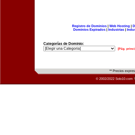
Registro de Dominios
|
Web Hosting
|
D
Dominios Expirados
|
Industrias
|
Indu
Categorías de Dominio:
[Pág. princi
** Precios expre
© 2002/2022 Solo10.com