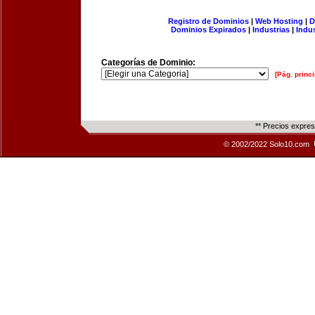
Registro de Dominios
|
Web Hosting
|
D
Dominios Expirados
|
Industrias
|
Indu
Categorías de Dominio:
[Pág. princi
** Precios expre
© 2002/2022 Solo10.com