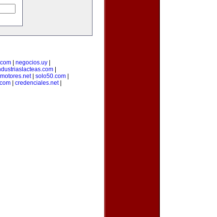
.com
|
negocios.uy
|
ndustriaslacteas.com
|
motores.net
|
solo50.com
|
.com
|
credenciales.net
|