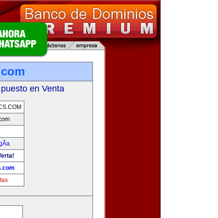
.com
 puesto en Venta
CS.COM
.com
gÃ­a
ferta!
s.com
tas