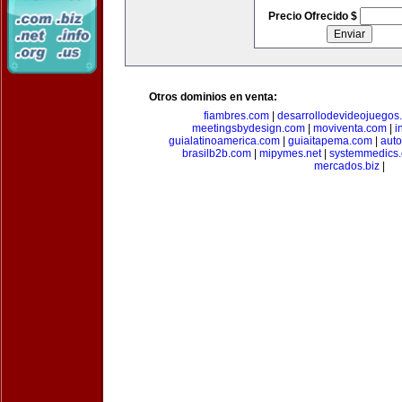
Precio Ofrecido $
Otros dominios en venta:
fiambres.com
|
desarrollodevideojuegos
meetingsbydesign.com
|
moviventa.com
|
i
guialatinoamerica.com
|
guiaitapema.com
|
auto
brasilb2b.com
|
mipymes.net
|
systemmedics
mercados.biz
|